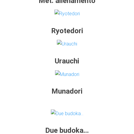
Met. allenamento
Ryotedori
Urauchi
Munadori
Due budoka...