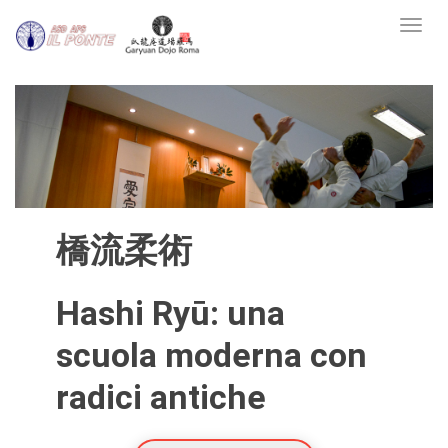
Toggl
橋流柔術
Hashi Ryū: una
scuola moderna con
radici antiche