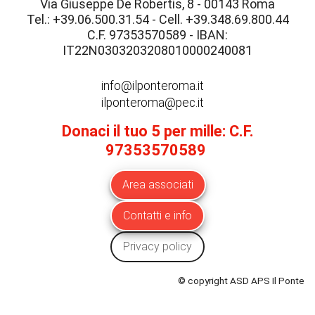
Via Giuseppe De Robertis, 8 - 00143 Roma
Tel.: +39.06.500.31.54 - Cell. +39.348.69.800.44
C.F. 97353570589 - IBAN:
IT22N0303203208010000240081
info@ilponteroma.it
ilponteroma@pec.it
Donaci il tuo 5 per mille: C.F.
97353570589
Area associati
Contatti e info
Privacy policy
© copyright ASD APS Il Ponte