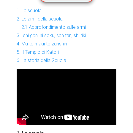
1. La scuola
2. Le armi della scuola
2.1 Approfondimento sulle armi
3. Ichi gan, ni soku, san tan, shi riki
4. Ma to maai to zanshin
5. Il Tempio di Katori
6. La storia della Scuola