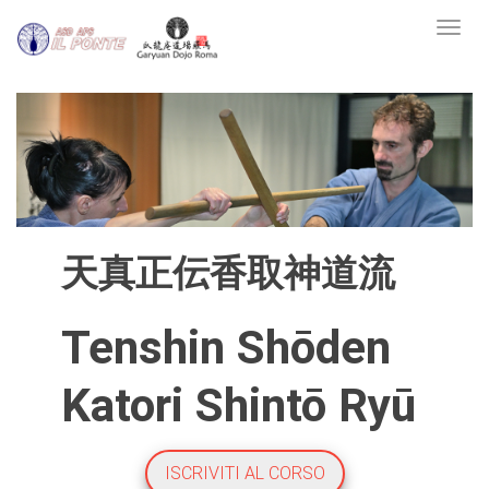
Toggl
天真正伝香取神道流
Tenshin Shōden
Katori Shintō Ryū
ISCRIVITI AL CORSO