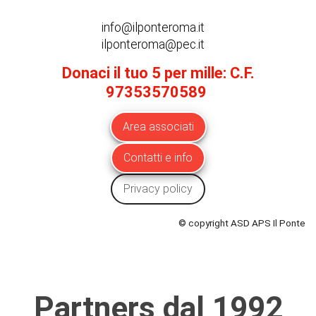
info@ilponteroma.it
ilponteroma@pec.it
Donaci il tuo 5 per mille: C.F.
97353570589
Area associati
Contatti e info
Privacy policy
© copyright ASD APS Il Ponte
Partners dal 1992