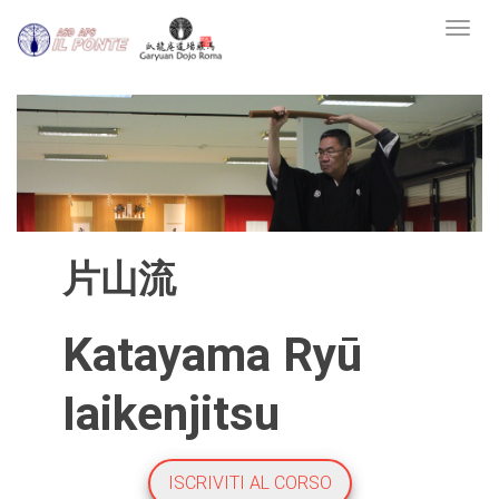
Toggl
片山流
Katayama Ryū
Iaikenjitsu
ISCRIVITI AL CORSO