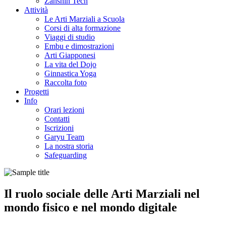
Zanshin Tech
Attività
Le Arti Marziali a Scuola
Corsi di alta formazione
Viaggi di studio
Embu e dimostrazioni
Arti Giapponesi
La vita del Dojo
Ginnastica Yoga
Raccolta foto
Progetti
Info
Orari lezioni
Contatti
Iscrizioni
Garyu Team
La nostra storia
Safeguarding
Il ruolo sociale delle Arti Marziali nel
mondo fisico e nel mondo digitale