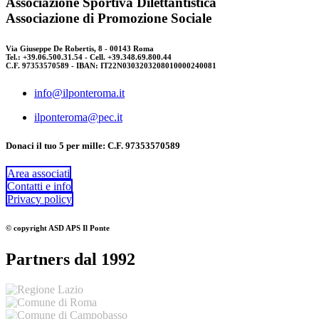
Associazione Sportiva Dilettantistica
Associazione di Promozione Sociale
Via Giuseppe De Robertis, 8 - 00143 Roma
Tel.: +39.06.500.31.54 - Cell. +39.348.69.800.44
C.F. 97353570589 - IBAN: IT22N0303203208010000240081
info@ilponteroma.it
ilponteroma@pec.it
Donaci il tuo 5 per mille: C.F. 97353570589
Area associati
Contatti e info
Privacy policy
© copyright ASD APS Il Ponte
Partners dal 1992