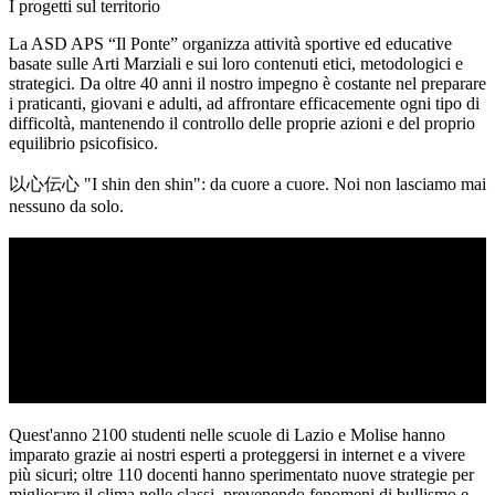
I progetti sul territorio
La ASD APS “Il Ponte” organizza attività sportive ed educative
basate sulle Arti Marziali e sui loro contenuti etici, metodologici e
strategici.
Da oltre 40 anni
il nostro impegno è costante nel preparare
i praticanti, giovani e adulti, ad
affrontare efficacemente ogni tipo di
difficoltà
, mantenendo il controllo delle proprie azioni e del proprio
equilibrio psicofisico.
以心伝心 "I shin den shin": da cuore a cuore. Noi non lasciamo mai
nessuno da solo.
Quest'anno
2100 studenti
nelle scuole di Lazio e Molise hanno
imparato grazie ai nostri esperti a
proteggersi in internet e a vivere
più sicuri;
oltre
110 docenti
hanno sperimentato nuove strategie per
migliorare il clima nelle classi, prevenendo fenomeni di bullismo e