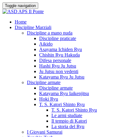
Toggle navigation
Home
Discipline Marziali
Discipline a mano nuda
Discipline praticate
Aikido
Asayama Ichiden Ryu
Chishin Ryu Hakuda
Difesa personale
Hashi Ryu Ju Jutsu
Ju Jutsu non vedenti
Katayama Ryu Ju Jutsu
Discipline armate
Discipline armate
Katayama Ryu Iaikenjitsu
Hoki Ryu
T. S. Katori Shinto Ryu
T. S. Katori Shinto Ryu
Le armi studiate
Il tempio di Katori
La storia del Ryu
I Giovani Samurai