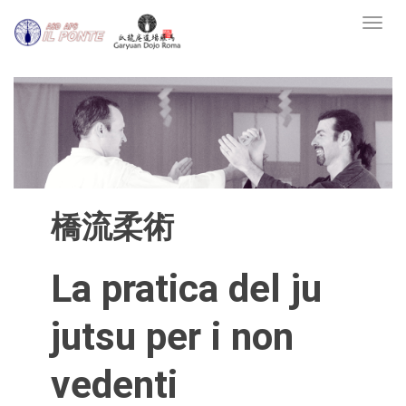
Toggl
橋流柔術
La pratica del ju
jutsu per i non
vedenti