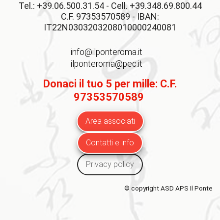
Tel.: +39.06.500.31.54 - Cell. +39.348.69.800.44
C.F. 97353570589 - IBAN:
IT22N0303203208010000240081
info@ilponteroma.it
ilponteroma@pec.it
Donaci il tuo 5 per mille: C.F.
97353570589
Area associati
Contatti e info
Privacy policy
© copyright ASD APS Il Ponte